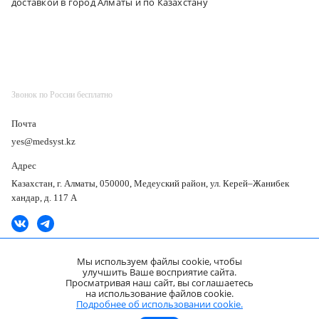
доставкой в город Алматы и по Казахстану
Звонок по России бесплатно
Почта
yes@medsyst.kz
Адрес
Казахстан, г. Алматы, 050000, Медеуский район, ул. Керей–Жанибек
хандар, д. 117 А
Мы используем файлы cookie, чтобы
улучшить Ваше восприятие сайта.
Карта подборок
Просматривая наш сайт, вы соглашаетесь
на использование файлов cookie.
ООО «Медицинские Системы и Технологии» © 2007 - 2026.
Подробнее об использовании cookie.
Сайт носит информационный характер и не является публичной офертой.