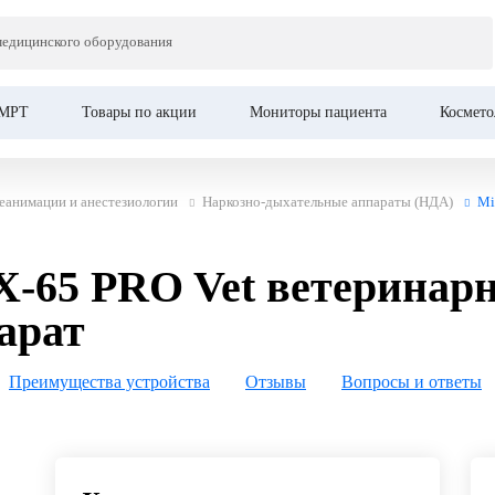
O Vet ветеринарный Наркозно-
медицинского оборудования
МРТ
Товары по акции
Мониторы пациента
Космето
еанимации и анестезиологии
Наркозно-дыхательные аппараты (НДА)
Mi
-65 PRO Vet ветеринар
арат
Преимущества устройства
Отзывы
Вопросы и ответы