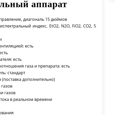
ельный аппарат
Цифровое отображение общего
потока в реальном времени
Учет расхода анестетика
управление, диагональ 15 дюймов
Визуализация тревог и
спектральный индекс, EtO2, N2O, FiO2, CO2, 5
самотестирования
Вентилятор PCV-VG – сочетание
и
преимуществ режимов VCV и PCV
нтиляцией: есть
Вентилятор SIMV-VG
есть
Модули Plug-and-Play
теля: есть
Автоматическое включение и
отношения газа и препарата: есть
распознавание
ь: стандарт
EtCO2, AG, BIS（BISx4) модули
н (поставка дополнительно)
Совместимы с мониторами
 газов
BeneView T серии
и газов
Датчики потока, не требующие
тока в реальном времени
обслуживания
Автоматический переключатель
рования