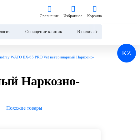
Цена по запросу
Сравнение
Избранное
Корзина
Сравнение
Избранное
Корзина
Запросить КП
логия
Оснащение клиник
В наличии
Контакты
KZ
ndray WATO EX-65 PRO Vet ветеринарный Наркозно-
ный Наркозно-
Похожие товары