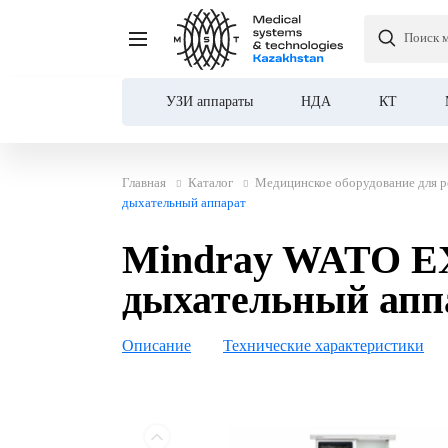
Mindray WATO EX-65 PR
Поиск 
дыхательный аппарат
УЗИ аппараты
НДА
КТ
Главная
Каталог
Медицинское оборудование для р
дыхательный аппарат
Mindray WATO EX
дыхательный апп
Описание
Технические характеристики