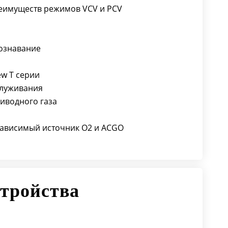
приводного газа
реимуществ режимов VCV и PCV
Встроенная система подогрева
Встроенный вакуум-аспиратор,
независимый источник О2 и ACGO
ознавание
Улучшенная маневренность
w T серии
служивания
иводного газа
зависимый источник О2 и ACGO
тройства