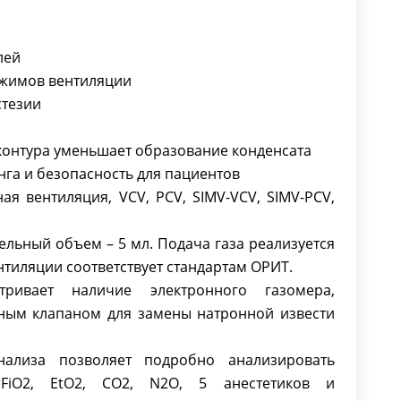
лей
ежимов вентиляции
стезии
контура уменьшает образование конденсата
га и безопасность для пациентов
я вентиляция, VCV, PCV, SIMV-VCV, SIMV-PCV,
льный объем – 5 мл. Подача газа реализуется
нтиляции соответствует стандартам ОРИТ.
тривает наличие электронного газомера,
ным клапаном для замены натронной извести
нализа позволяет подробно анализировать
 FiO2, EtO2, CO2, N2O, 5 анестетиков и