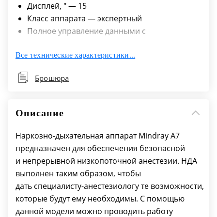
Дисплей, ″ — 15
Класс аппарата — экспертный
Полное управление данными с
представлением трендов на сенсорном
Все технические характеристики...
экране — Да
Мониторинг анестезиологических газов на
Брошюра
встроенном мониторе — Да
Ручная вентиляция — Да
Дыхательный объем — 20 - 1500 мл.
Описание
Диапазон потока при вдохе — 1 - 110 л/мин
Настройки — индивидуальные
Наркозно-дыхательная аппарат Mindray A7
Поток кислорода — 1 - 110 л/мин.
предназначен для обеспечения безопасной
Привод вентилятора — электрический
и непрерывной низкопоточной анестезии. НДА
Для новорожденных — Да
выполнен таким образом, чтобы
дать
специалисту-анестезиологу
те возможности,
которые будут ему необходимы. С помощью
данной модели можно проводить работу