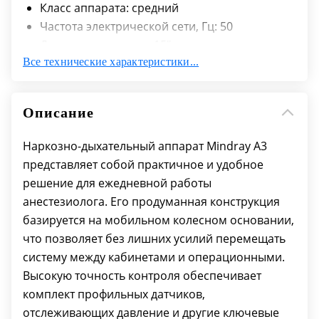
Класс аппарата: средний
Частота электрической сети, Гц: 50
Диагональ дисплея: 15"
Все технические характеристики...
Тип дисплея: ЖК, сенсорный, цветной
Режим вентиляции: PCV, PLV, PS, SIMV-VC,
SPONT, VCV, ручной
Описание
Ширина, мм: 620
Высота, мм: 1375
Наркозно-дыхательный аппарат Mindray A3
Длина, мм: 880
представляет собой практичное и удобное
решение для ежедневной работы
анестезиолога. Его продуманная конструкция
базируется на мобильном колесном основании,
что позволяет без лишних усилий перемещать
систему между кабинетами и операционными.
Высокую точность контроля обеспечивает
комплект профильных датчиков,
отслеживающих давление и другие ключевые