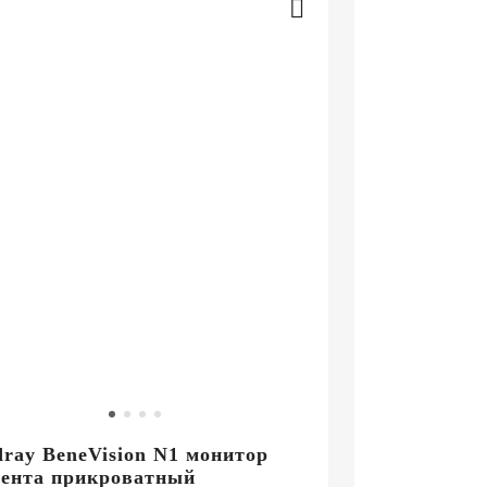
ray BeneVision N1 монитор
ента прикроватный