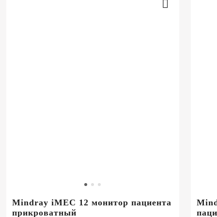
Mindray iMEC 12 монитор пациента
Mind
прикроватный
паци