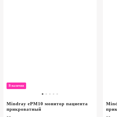
В наличии
Mindray ePM10 монитор пациента
Mind
прикроватный
при