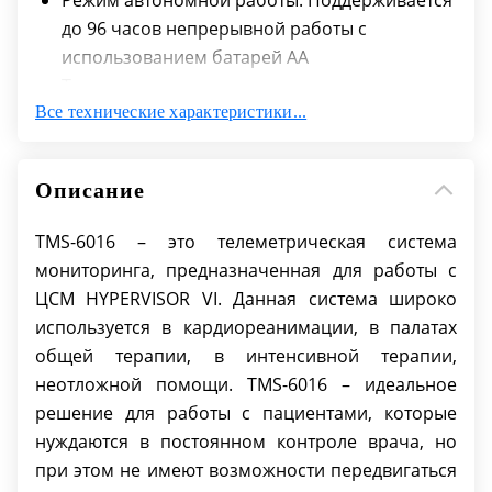
Режим автономной работы: Поддерживается
до 96 часов непрерывной работы с
использованием батарей AA
Технология пространственно-разнесенного
Все технические характеристики...
приема: для максимальной точности связи и
большой зоны охвата
Режимы мониторинга: гибкий;
Описание
фиксированный.
Опция SpO2: с миниатюрным внешним
TMS-6016 – это телеметрическая система
модулем и удобным датчиком
мониторинга, предназначенная для работы с
Набор отведений ЭКГ: Имеет возможность
ЦСМ HYPERVISOR VI. Данная система широко
автоматической идентификации 3-5
используется в кардиореанимации, в палатах
отведений
общей терапии, в интенсивной терапии,
Возможность использования одной
неотложной помощи. TMS-6016 – идеальное
центральной станции: С другими
решение для работы с пациентами, которые
мониторами пациентов, имеющими доступ к
нуждаются в постоянном контроле врача, но
сети
при этом не имеют возможности передвигаться
Максимальная зона охвата: 2000 м благодаря