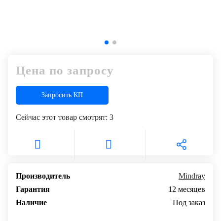
+7
Цифровизация
(727)
310-
медицинского
70-
бизнеса
51
Цена по запросу
Обучение
Trade-
Запросить КП
in
Сейчас этот товар смотрят:
3
Лизинг
Производитель
Mindray
Гарантия
12 месяцев
Наличие
Под заказ