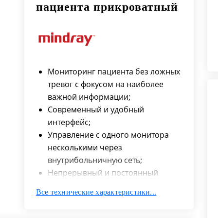
пациента прикроватный
Мониторинг пациента без ложных
тревог c фокусом на наиболее
важной информации;
Современный и удобный
интерфейс;
Управление с одного монитора
несколькими через
внутрибольничную сеть;
Непрерывный и постоянный
медицинский учет и контроль за
Все технические характеристики...
состоянием пациента на весь
период его нахождения в