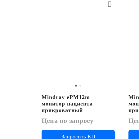
Mindray ePM12m
Min
монитор пациента
мон
прикроватный
при
Цена по запросу
Цен
Запросить КП