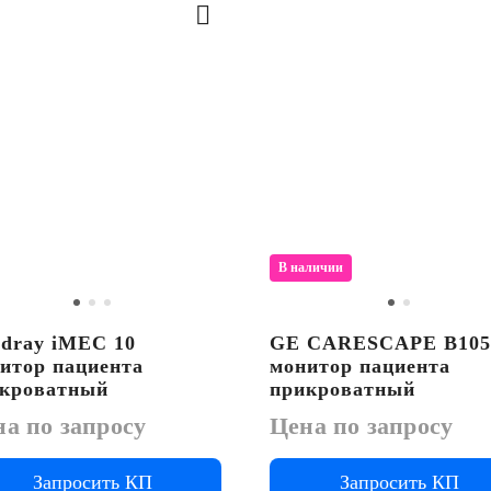
В наличии
dray iMEC 10
GE CARESCAPE B105
итор пациента
монитор пациента
кроватный
прикроватный
а по запросу
Цена по запросу
Запросить КП
Запросить КП