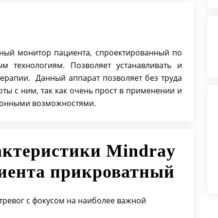
стационаре;
Возможность интерпретации 12-
канальной ЭКГ;
Модульная конструкция
ьный монитор пациента, спроектированный по
мониторов - использование на
 технологиям. Позволяет устанавливать и
разных мониторах;
терапии. Данный аппарат позволяет без труда
Минимальное количество кабелей
ты с ним, так как очень прост в применении и
и 180 градусный радиус обзора
ионными возможностями.
Система тревог ✔
Неинвазивное измерение
артериального давления (НИАД) ✔
Количество каналов ЭКГ ✔
актеристики Mindray
Измерения ЧД ✔
иента прикроватный
Мониторинг ЭКГ ✔
Измерения АД ✔
Измерение ЧСС ✔
тревог c фокусом на наиболее важной
Измерение SpO2 ✔