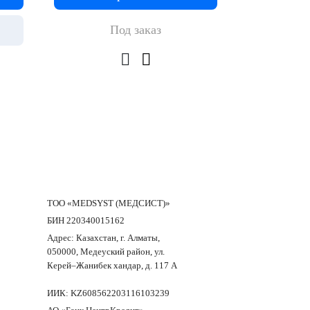
Под заказ
ТОО «MEDSYST (МЕДСИСТ)»
БИН 220340015162
Адрес: Казахстан, г. Алматы,
050000, Медеуский район, ул.
Керей–Жанибек хандар, д. 117 А
ИИК: KZ608562203116103239