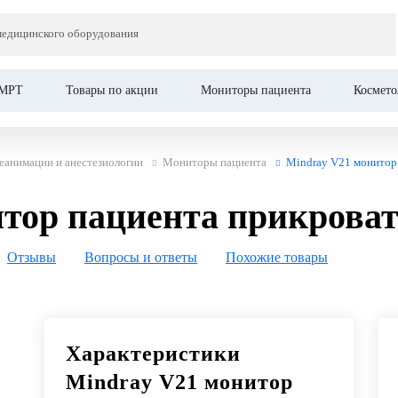
медицинского оборудования
ациента прикроватный
МРТ
Товары по акции
Мониторы пациента
Космето
еанимации и анестезиологии
Мониторы пациента
Mindray V21 монитор
итор пациента прикрова
Отзывы
Вопросы и ответы
Похожие товары
Характеристики
Mindray V21 монитор