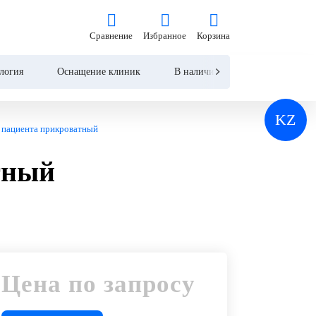
Цена по запросу
Сравнение
Избранное
Корзина
Сравнение
Избранное
Корзина
Запросить КП
логия
Оснащение клиник
В наличии
Контакты
KZ
 пациента прикроватный
тный
Цена по запросу