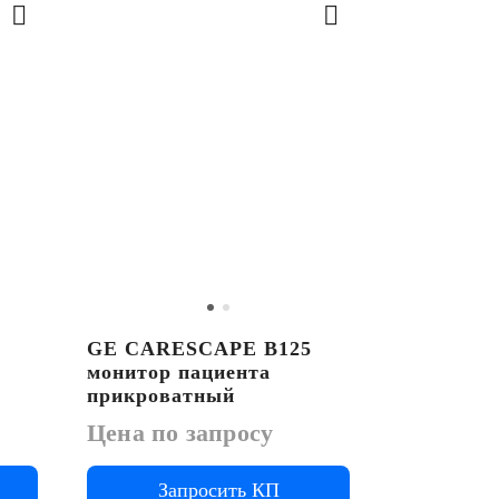
GE CARESCAPE B125
Mindray 
монитор пациента
пациента
прикроватный
Цена по 
Цена по запросу
Запросить КП
За