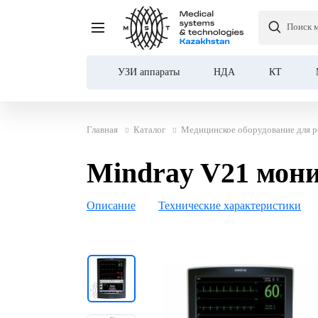
Поиск 
Mindray V21 монитор п
УЗИ аппараты
НДА
КТ
Главная
Каталог
Медицинское оборудование для р
Mindray V21 мон
Описание
Технические характеристики