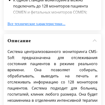
К одной станции мониторинга можно
подключить до 128 мониторов пациента
COMEN и фетальных мониторов COMEN;
Отображение в реальном времени
Все технические характеристики...
отслеживаемых приборами параметров ЭКГ,
SpO2, CO2, ЧСС, ЧД, НИАД, ST-анализ ТЕМП,
ИАД, CO, ICG, AG, BIS, RM, FRH1, FRH2, TOCO, а
Описание
также задать необходимые параметры
отображения;
Система централизованного мониторинга CMS-
Синхронизация записей пациентов,
Soft предназначена для отслеживания
позволяет выполнять настройку записей
состояния пациентов в режиме реального
пациентов как с центрального, так и с
времени. Она позволяет собирать,
прикроватного монитора, обеспечивая
обрабатывать, выводить на печать и
своевременное синхронное обновление
отслеживать информацию со 128 мониторов
записей;
пациентов. Система подходит для больниц,
3-х уровневые звуковые и визуальные
госпиталей, клиник любого размера. Она будет
тревоги;
незаменима в отделениях интенсивной терапии
Система анализа параметров состояния