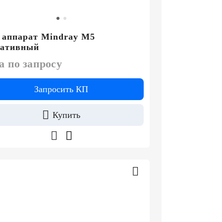
 аппарат Mindray M5
тативный
а по запросу
Запросить КП
Купить