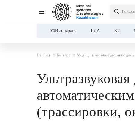
Поиск 
УЗИ аппараты
НДА
КТ
Главная
Каталог
Медицинское оборудование для у
Ультразвуковая 
автоматическим
(трассировки, 