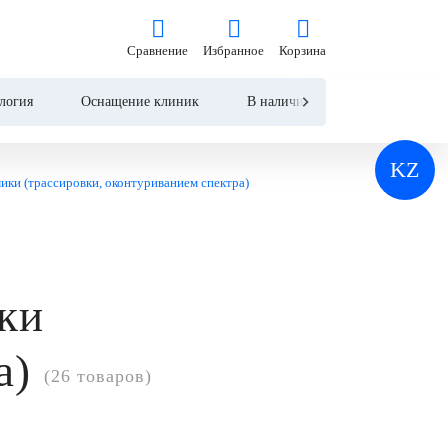
Сравнение
Избранное
Корзина
Сравнение
Избранное
Корзина
логия
Оснащение клиник
В наличии
Контакты
KZ
ики (трассировки, оконтуриванием спектра)
с
ки
а)
(26 товаров)