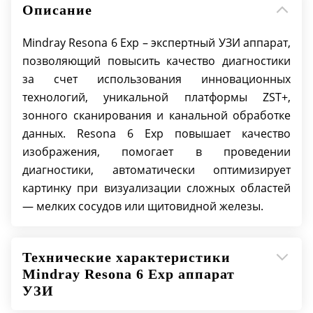
левой стороны сканера, если его
Описание
расположение нужно с правой стороны -
выберите опцию "Right" перед заказом)
Mindray Resona 6 Exp – экспертный УЗИ аппарат,
Гибридный жесткий диск (120GB SSD 1TB
позволяющий повысить качество диагностики
HDD), DVD-R/W, USB-порты
за счет использования инновационных
Бесштырьковые коннекторы датчиков (4
технологий, уникальной платформы ZST+,
активных + 1 паркинговый)
зонного сканирования и канальной обработке
Gel Warmer Встроенный подогреватель геля
данных. Resona 6 Exp повышает качество
с регулировкой температуры (по умолчанию
изображения, помогает в проведении
с левой стороны сканера, если его
диагностики, автоматически оптимизирует
расположение нужно с правой стороны -
картинку при визуализации сложных областей
выберите опцию "Right" перед заказом)
— мелких сосудов или щитовидной железы.
Build-in Wireless Adapter - Встроенный
адаптер подключения к беспроводной сети
DVR - цифровой видеорекордер
Технические характеристики
Mindray Resona 6 Exp аппарат
УЗИ