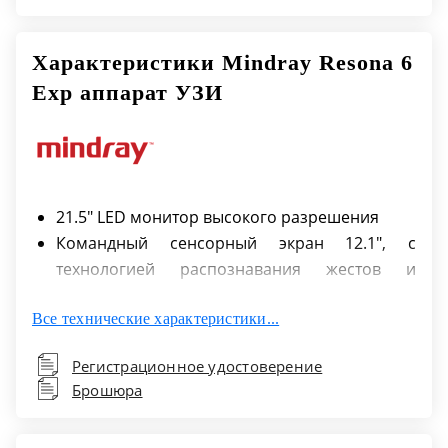
Характеристики Mindray Resona 6
Exp аппарат УЗИ
21.5" LED монитор высокого разрешения
Командный сенсорный экран 12.1", с
технологией распознавания жестов и
регулируемым углом наклона
Все технические характеристики...
Панель управления с электрическим
приводом с регулировкой по высоте и
Регистрационное удостоверение
повороту
Брошюра
Специализированный держатель для
внутриполостного датчика (по умолчанию с