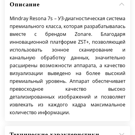
крупных зон
Описание
Функция динамической фокусировки
пикселей: впечатляющая однородность
Mindray Resona 7s – УЗ-диагностическая система
изображения по всей области интереса при
премиального класса, которая разрабатывалась
сканировании без отдельной настройки
вместе с брендом Zonare. Благодаря
фокусного расстояния
инновационной платформе ZST+, позволяющей
Функция компенсации скорости звука:
использовать зонное сканирование и
ретроспективный анализ данных для
канальную обработку данных, значительно
автоматического выбора скорости звука с
расширены возможности аппарата, а качество
целью повысить точность визуального ряда
визуализации выведено на более высокий
для регулируемой, специфической для
премиальный уровень. Аппарат обеспечивает
конкретных тканей оптимизации
превосходное качество высоко
Функция улучшенной обработки канальных
детализированных изображений и позволяет
данных: улучшение четкости картинки;
извлекать из каждого кадра максимальное
использование акустической информации
количество информации.
для повышения качества изображения;
более четкая картинка в области интереса с
режимом область HD; когерентный
Технические характеристики