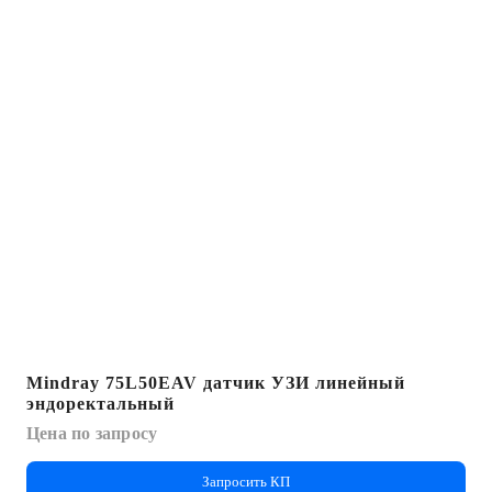
клавиши, начиная с 11 недели беременности.
Включает данные обмера и вычисления
бипариентального размера головы (БПР),
окружности головы (ОГ), длины бедра (FL),
окружности живота (ОЖ), лобно-затылочного
размера головы (ЛЗР), толщины
воротниковой зоны (ТВП)
Функция V Flow: оценка гемодинамических
показателей сосудов; интеллектуальное
получение ключевых проекций для
диагностики ЦНС плода из имеющегося
массива 3D данных
Управление: LED Full HD монитор с
диагональю 21.5”; сенсорный дисплей с
Mindray 75L50EAV датчик УЗИ линейный
эндоректальный
диагональю 12.1” и регулировкой угла
Цена по запросу
поворота; эргономичная панель управления
с ориентацией в 6 плоскостях; функция
Запросить КП