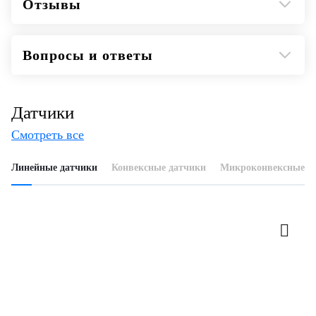
Отзывы
технология, позволяющая повысить качество
изображения при исследовании мозга
плода; получение стандартных плоскостей
Вопросы и ответы
сканирования ЦНС из 3D данных. Включает
медиальную сагиттальную плоскость MSP,
трансцеребральную плоскость TCP,
Датчики
трансталамическую плоскость TTP,
Смотреть все
трансвентрикулярную плоскость TVP, а также
измерения БПР, ОГ, ЛЗР, поперечного
Линейные датчики
Конвексные датчики
Микроконвексные д
диаметра мозжечка, большой цистерны и
ширины бокового желудочка
Функция Smart FLC: автоматическое и точное
измерение количества и объема фолликулов
с использованием 3D данных яичника
Функция Smart OB/NT: автоматическое
измерение основных параметров
фетометрии одним нажатием рабочей