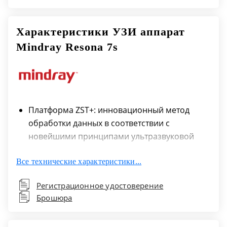
Характеристики УЗИ аппарат
Mindray Resona 7s
Платформа ZST+: инновационный метод
обработки данных в соответствии с
новейшими принципами ультразвуковой
диагностики
Все технические характеристики...
Функция получения улучшенных
акустических изображений: построение
Регистрационное удостоверение
картинки в 10 раз быстрее обычного
Брошюра
показателя за счет передачи и получения
сигнала от достаточно небольшого числа