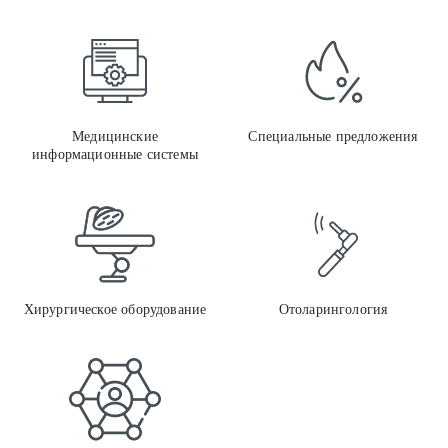
Меди
Медицинские
Специальные предложения
информационные системы
Хиру
Хирургическое оборудование
Отоларингология
Меди