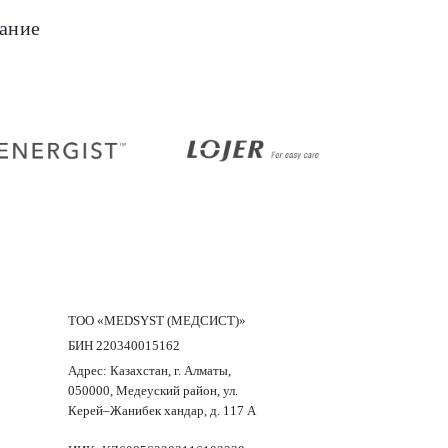
ание
Samsung
Energist
ТОО «MEDSYST (МЕДСИСТ)»
БИН 220340015162
Адрес: Казахстан, г. Алматы,
050000, Медеуский район, ул.
Керей–Жанибек хандар, д. 117 А