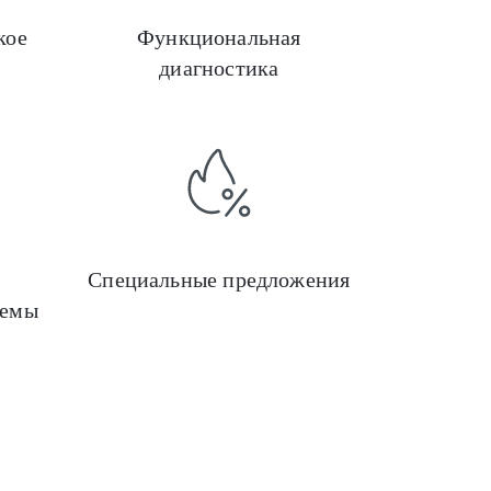
кое
Функциональная
диагностика
Эндоскопия
Медицинские информ
Специальные предложения
темы
Отоларингология
Медицинское оборудо