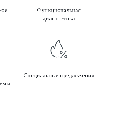
кое
Функциональная
диагностика
Эндоскопия
Медицинские информ
Специальные предложения
темы
Отоларингология
Медицинское оборудо