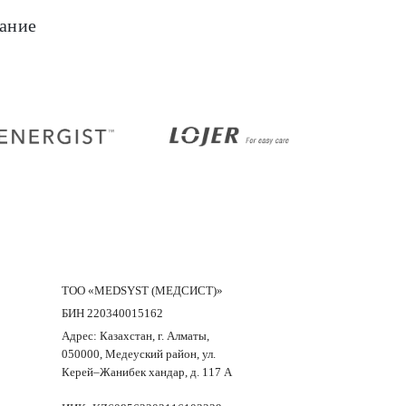
ание
Samsung
Energist
ТОО «MEDSYST (МЕДСИСТ)»
БИН 220340015162
Адрес: Казахстан, г. Алматы,
050000, Медеуский район, ул.
Керей–Жанибек хандар, д. 117 А