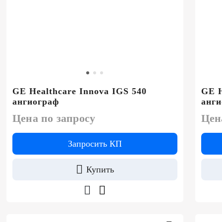
GE Healthcare Innova IGS 540
GE H
ангиограф
анги
Цена по запросу
Цен
Запросить КП
Купить