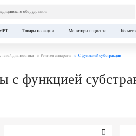
медицинского оборудования
МРТ
Товары по акции
Мониторы пациента
Космето
учевой диагностики
Рентген аппараты
С функцией субстракции
ты с функцией субстра