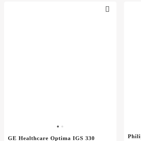
Phil
GE Healthcare Optima IGS 330