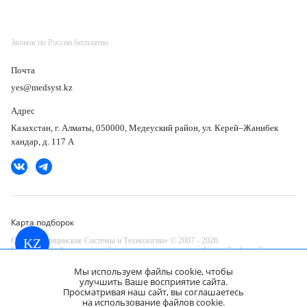
Звонок по России бесплатно
Почта
yes@medsyst.kz
Адрес
Казахстан, г. Алматы, 050000, Медеуский район, ул. Керей–Жанибек
хандар, д. 117 А
Карта подборок
ООО «Медицинские Системы и Технологии» © 2007 - 2026.
KZ
Сайт носит информационный характер и не является публичной офертой.
Разработано в компании —
Мы используем файлы cookie, чтобы
dev
улучшить Ваше восприятие сайта.
Просматривая наш сайт, вы соглашаетесь
на использование файлов cookie.
GE Healthcare Optima IGS 320 ангиограф
Запросить КП