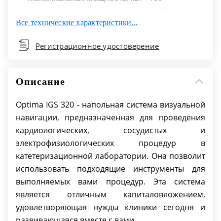
Максимальный вес пациента, кг - 207
Все технические характеристики...
Наличие РЭОП - Нет
Размер детектора, см - 20.5x20.5
Регистрационное удостоверение
Режим сниженной лучевой нагрузки - Да
Сенсорный дисплей - Да
Сканирование всего тела - Нет
Описание
Тип детектора - Цифровой
Тип излучения - Импульсное
Optima IGS 320 - напольная система визуальной
Тип крепления дуги - Напольное
навигации, предназначенная для проведения
Тип проекции - Однопроекционный
кардиологических, сосудистых и
Функция субтракции - Да
электрофизиологических процедур в
Функция увеличения изображения - Да
катетеризационной лаборатории. Она позволит
использовать подходящие инструменты для
выполняемых вами процедур. Эта система
является отличным капиталовложением,
удовлетворяющая нужды клиники сегодня и
развивающаяся вместе с вами.