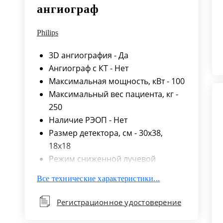
ангиограф
Philips
3D ангиография - Да
Ангиограф с КТ - Нет
Максимальная мощность, кВт - 100
Максимальный вес пациента, кг -
250
Наличие РЭОП - Нет
Размер детектора, см - 30x38,
18x18
Режим сниженной лучевой
нагрузки - Да
Все технические характеристики...
Сенсорный дисплей - Да
Сканирование всего тела - Да
Регистрационное удостоверение
Тип детектора - Цифровой