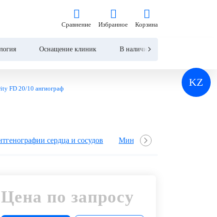
на по запросу
Сравнение
Избранное
Корзина
Сравнение
Избранное
Корзина
Запросить КП
Купить
логия
Оснащение клиник
В наличии
Контакты
KZ
arity FD 20/10 ангиограф
нтгенографии сердца и сосудов
Минимизация дозы облучения
Цена по запросу