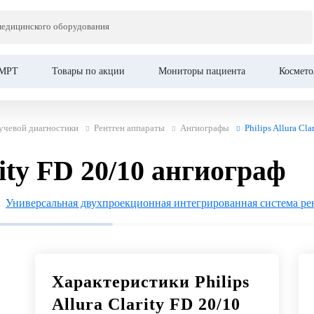
Це
медицинского оборудования
 20/10 ангиограф
МРТ
Товары по акции
Мониторы пациента
Космето
учевой диагностики
Рентген аппараты
Ангиографы
Philips Allura Cl
rity FD 20/10 ангиограф
Универсальная двухпроекционная интегрированная система ре
Характеристики Philips
Allura Clarity FD 20/10