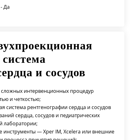
- Да
вухпроекционная
 система
ердца и сосудов
я сложных интервенционных процедур
тью и четкостью;
я система рентгенографии сердца и сосудов
ваний сердца, сосудов и педиатрических
й лаборатории;
 инструменты — Xper IM, Xcelera или внешние
и процесса принятия решений;