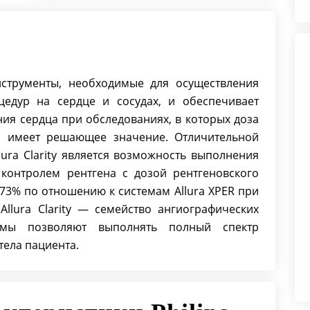
Тип излучения - Постоянное,
Импульсное
Тип крепления дуги - Напольное,
Потолочное
Тип проекции -
 инструменты, необходимые для осуществления
Двухпроекционный
едур на сердце и сосудах, и обеспечивает
Функция субтракции - Да
ия сердца при обследованиях, в которых доза
Функция увеличения
я имеет решающее значение. Отличительной
изображения - Да
ura Clarity является возможность выполнения
контролем рентгена с дозой рентгеновского
 73% по отношению к системам Allura XPER при
llura Clarity — семейство ангиографических
темы позволяют выполнять полный спектр
тела пациента.