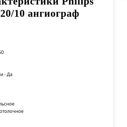
ктеристики Philips
 20/10 ангиограф
50
и - Да
льсное
Потолочное