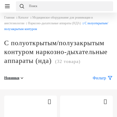
Избранное
Сравнение
Корзина
Главная
Каталог
Медицинское оборудование для реанимации и
слуги
О
равнение
Корзина
анестезиологии
Наркозно-дыхательные аппараты (НДА)
С полуоткрытым/
мпании
полузакрытым контуром
Каталог
Консалтинг
Публикации
С полуоткрытым/полузакрытым
О
Проектирование
компании
медицинских
Команда
контуром наркозно-дыхательные
учреждений
аппараты (нда)
(32 товара)
Услуги
Партнеры
Оснащение
медицинских
Демозал
Награды
Фильтр
Новинки
учреждений
Оплата
Бренды
Медицинский
и
маркетинг
доставка
Сервисное
Контакты
обслуживание