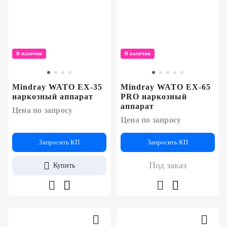
+7
Цифровизация
(727)
310-
медицинского
70-
бизнеса
51
В наличии
В наличии
Обучение
Mindray WATO EX-35
Mindray WATO EX-65
Trade-
наркозный аппарат
PRO наркозный
аппарат
in
Цена по запросу
Цена по запросу
Лизинг
Запросить КП
Запросить КП
Под заказ
Купить