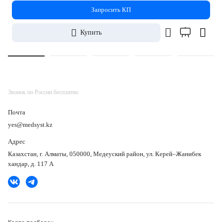
Запросить КП
Купить
Звонок по России бесплатно
Почта
yes@medsyst.kz
Адрес
Казахстан, г. Алматы, 050000, Медеуский район, ул. Керей–Жанибек
хандар, д. 117 А