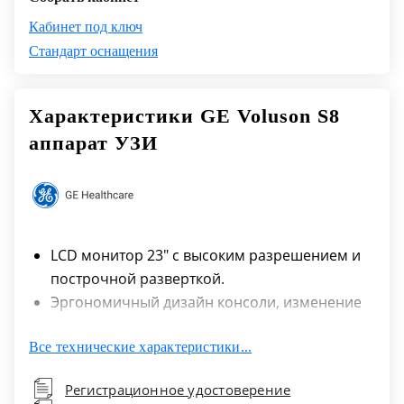
Кабинет под ключ
Стандарт оснащения
Характеристики GE Voluson S8
аппарат УЗИ
LCD монитор 23" с высоким разрешением и
построчной разверткой.
Эргономичный дизайн консоли, изменение
положения панели управления.
Все технические характеристики...
Встроенный жесткий диск 500 ГБ.
Пишущий дисковод DVD+/-R(W).
Регистрационное удостоверение
Инновационный интерфейс пользователя.