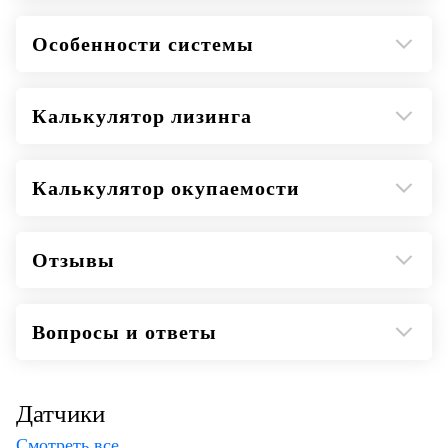
поверхностных органов, урологии,
педиатрии, абдоминальных исследований.
Особенности системы
Редактор отчетов.
Ассистент сканирования - автоматический
выбор последовательности сканирования и
Калькулятор лизинга
проведения измерений.
Протокол DICOM 3.0
Калькулятор окупаемости
Отзывы
Вопросы и ответы
Датчики
Смотреть все