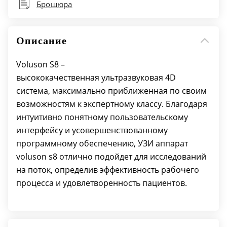
Брошюра
Работа в В-, М-режимах, наличие импульсно-
волнового, цветного допплеровского
картирования, тканевого, энергетического и
Описание
высокочувствительного направленного
энергетического допплера (HD-Flow),
Voluson S8 –
тканевая гармоника.
высококачественная ультразвуковая 4D
Система управления данными пациентов.
система, максимально приближенная по своим
Программируемые пользователем готовые
возможностям к экспертному классу.
Благодаря
наборы параметров настройки.
интуитивно понятному пользовательскому
Поддержка матричных датчиков.
интерфейсу и усовершенствованному
Автоматическая оптимизация изображения
программному обеспечению, УЗИ аппарат
во всех режимах сканирования (ATO).
voluson s8 отлично подойдет для исследований
Многолучевое сложносоставное
на поток, определив эффективность рабочего
сканирование (CRI).
процесса и удовлетворенность пациентов.
Органоспецифичный режим подавления
артефактов (Advanced SRI).
Кодированная посылка импульса (Coded