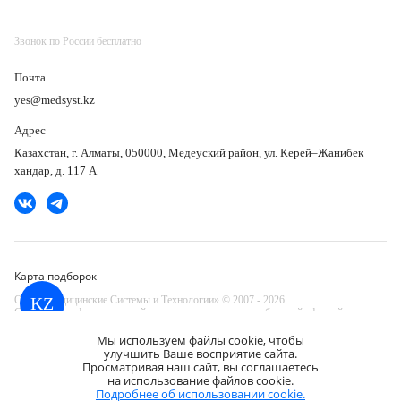
Звонок по России бесплатно
Почта
yes@medsyst.kz
Адрес
Казахстан, г. Алматы, 050000, Медеуский район, ул. Керей–Жанибек
хандар, д. 117 А
Карта подборок
ООО «Медицинские Системы и Технологии» © 2007 - 2026.
KZ
Сайт носит информационный характер и не является публичной офертой.
Разработано в компании —
Мы используем файлы cookie, чтобы
dev
улучшить Ваше восприятие сайта.
Просматривая наш сайт, вы соглашаетесь
GE C3-10-D датчик УЗИ
на использование файлов cookie.
микроконвексный
Запросить КП
Подробнее об использовании cookie.
Цена по запросу