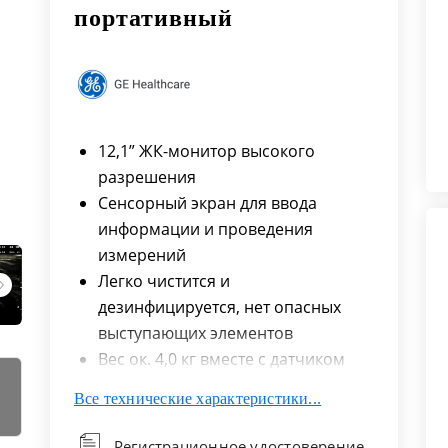
портативный
12,1” ЖК-монитор высокого
разрешения
Сенсорный экран для ввода
информации и проведения
измерений
Легко чистится и
дезинфицируется, нет опасных
выступающих элементов
Вес ок. 4,0 кг вместе с датчиком
В-режим
Все технические характеристики...
Режим ЦДК
Режим энергетического допплера
Регистрационное удостоверение