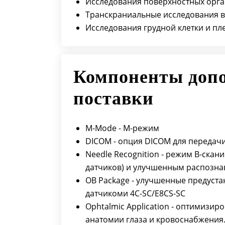
Исследования поверхностных орг
Транскраниальные исследования в
Исследования грудной клетки и пл
Компоненты доп
поставки
M-Mode - М-режим
DICOM - опция DICOM для передачи
Needle Recognition - режим B-скан
датчиков) и улучшенным распозн
OB Package - улучшенные предуста
датчикоми 4C-SC/E8CS-SC
Ophtalmic Application - оптимизи
анатомии глаза и кровоснабжения.