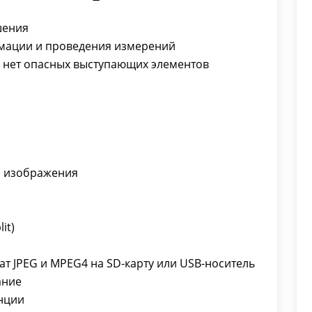
USB-кабель
SD-карта и кардридер
шения
Аккумулятор
рмации и проведения измерений
, нет опасных выступающих элементов
я изображения
it)
т JPEG и MPEG4 на SD-карту или USB-носитель
ание
анции