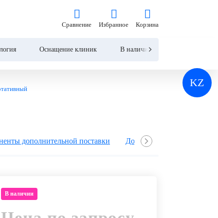
на по запросу
Сравнение
Избранное
Корзина
Сравнение
Избранное
Корзина
Запросить КП
Купить
логия
Оснащение клиник
В наличии
Контакты
KZ
ртативный
ненты дополнительной поставки
Доступные датчики
До
В наличии
Цена по запросу