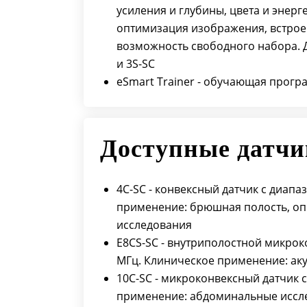
усиления и глубины, цвета и энер
оптимизация изображения, встрое
возможность свободного набора. Д
и 3S-SC
eSmart Trainer - обучающая прогр
Доступные датч
4C-SC - конвексный датчик с диапаз
применение: брюшная полость, оп
исследования
E8CS-SC - внутриполостной микроко
МГц. Клиническое применение: ак
10C-SC - микроконвексный датчик с
применение: абдоминальные иссле