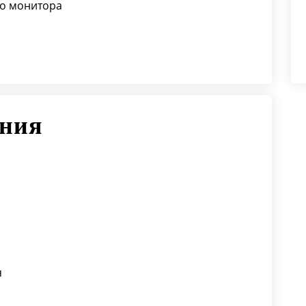
го монитора
ения
я