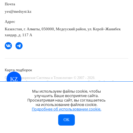
Почта
yes@medsyst.kz
Адрес
Казахстан, г. Алматы, 050000, Медеуский район, ул. Керей–Жанибек
хандар, д. 117 А
Карта подборок
ООО «Медицинские Системы и Технологии» © 2007 - 2026.
KZ
Сайт носит информационный характер и не является публичной офертой.
Разработано в компании —
Мы используем файлы cookie, чтобы
dev
улучшить Ваше восприятие сайта.
Просматривая наш сайт, вы соглашаетесь
на использование файлов cookie.
Samsung PT60A ультразвуковой аппарат
Запросить КП
Подробнее об использовании cookie.
Цена по запросу
МСТ
Каталог
Главная
OK
KZ
МСТ
Каталог
Главная
Страна
Акции