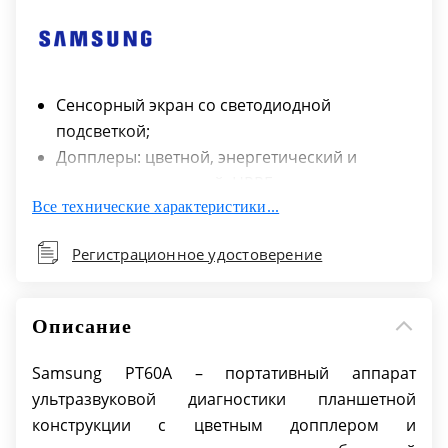
Сенсорный экран со светодиодной
подсветкой;
Допплеры: цветной, энергетический и
импульсно-волновой, HPRF;
Все технические характеристики...
2-я гармоника;
Кардиопакет;
Регистрационное удостоверение
SonoView (система архивации);
2 USB-порт;
Встроенный твердотельный SSD накопитель;
Описание
Руководство оператора;
Опции для аппарата PT60A: тележка с
Samsung PT60A – портативный аппарат
разветвителем на 3 датчика; технологии
ультразвуковой диагностики планшетной
ClearVision, AutoIMT; устройства хранения
конструкции с цветным допплером и
информации (USB флеш-карта, USB флеш-