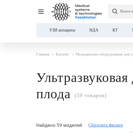
Поиск 
УЗИ аппараты
НДА
КТ
Главная
Каталог
Медицинское оборудование для у
Ультразвуковая
плода
(59 товаров)
Найдено 59 моделей