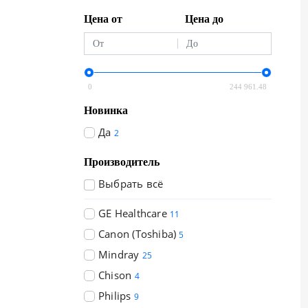
Цена от
Цена до
0
244 961.48
Новинка
Да
2
Производитель
Выбрать всё
GE Healthcare
11
Canon (Toshiba)
5
Mindray
25
Chison
4
Philips
9