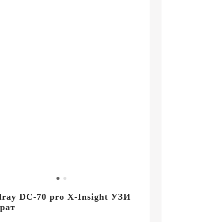
маркетинг
Сервисное
обслуживание
Цифровизация
медицинского
бизнеса
Обучение
Trade-
in
Лизинг
ray DC-70 pro X-Insight УЗИ
рат