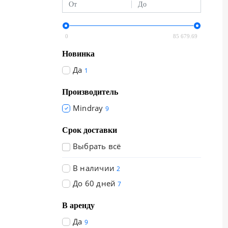
+7 (727) 310-70-51
KZ
EN
CN
UZ
AE
KG
0
85 679.69
Новинка
Да
1
Производитель
Mindray
9
Срок доставки
Выбрать всё
В наличии
2
До 60 дней
7
В аренду
Да
9