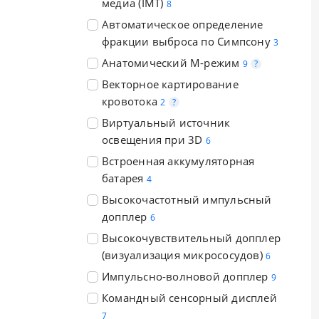
медиа (IMT)
8
Автоматическое определение
фракции выброса по Симпсону
3
Анатомический М-режим
9
?
Векторное картирование
кровотока
2
?
Виртуальный источник
освещения при 3D
6
Встроенная аккумуляторная
батарея
4
Высокочастотный импульсный
допплер
6
Высокочувствительный допплер
(визуализация микрососудов)
6
Импульсно-волновой допплер
9
Командный сенсорный дисплей
7