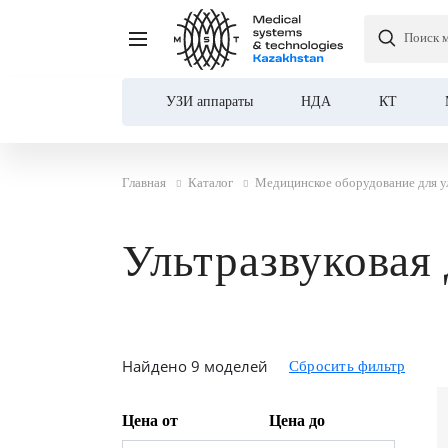
Поиск 
УЗИ аппараты
НДА
КТ
Каталог
Главная
Каталог
Медицинское оборудование для у
О компании
Ультразвуковая 
Услуги
Демозал
Оплата и доставка
Найдено 9 моделей
Контакты
Цена от
Цена до