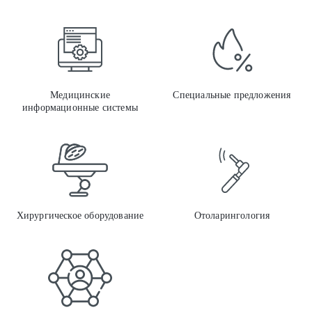
Меди
Медицинские
Специальные предложения
информационные системы
Хиру
Хирургическое оборудование
Отоларингология
Меди