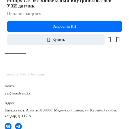
Philips C9-5ec Конвексный внутриполостной
УЗИ датчик
Цена по запросу
Запросить КП
Купить
Звонок по России бесплатно
Почта
yes@medsyst.kz
Адрес
Казахстан, г. Алматы, 050000, Медеуский район, ул. Керей–Жанибек
хандар, д. 117 А