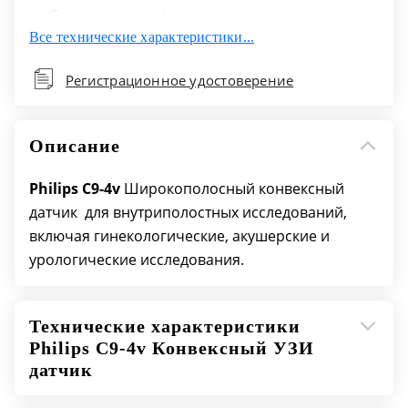
Тип матрицы: Микроконвексная
Все технические характеристики...
Поле обзора: 181°
Возможность выполнения биопсии: Да
Регистрационное удостоверение
Объемная навигация в реальном времени:
Нет
Апертура: 26,2 mm
Описание
Philips C9-4v
Широкополосный конвексный
датчик для внутриполостных исследований,
включая гинекологические, акушерские и
урологические исследования.
Технические характеристики
Philips C9-4v Конвексный УЗИ
датчик