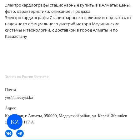
Электрокардиографы стационарные купить в в Алматы: цены,
фото, характеристики, описание. Продажа
Электрокардиографы Стационарные в наличии и под заказ, от
надежного официального дистрибьютора Медицинские
системы и технологии, с доставкой в город Алматы и по
Казахстану
Звонок по России бесплатно
Почта
yes@medsyst.kz
Адрес
Казахстан, г. Алматы, 050000, Медеуский район, ул. Керей–Жанибек
KZ
хандар, д. 117 А