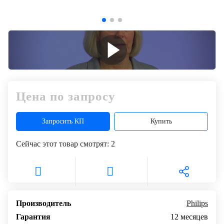
+7
Цифровизация
(727)
310-
медицинского
70-
бизнеса
51
Обучение
Trade-
Цена по запросу
in
Запросить КП
Купить
Лизинг
Сейчас этот товар смотрят:
2
Производитель
Philips
Гарантия
12 месяцев