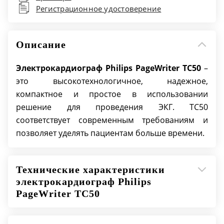
Емкость аккумулятора: 30 записей ЭКГ
Регистрационное удостоверение
Количество отведений: 16
Описание
Электрокардиограф
Philips PageWriter TC50
–
это высокотехнологичное, надежное,
компактное и простое в использовании
решение для проведения ЭКГ. TC50
соответствует современным требованиям и
позволяет уделять пациентам больше времени.
Технические характеристики
электрокардиограф Philips
PageWriter TC50