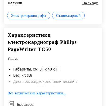
Наличие
На складе
Электрокардиографы
Стационарный
Характеристики
электрокардиограф Philips
PageWriter TC50
Philips
Габариты, см: 31 х 40 х 11
Вес, кг: 9,8
Дисплей: жидкокристаллический с
диагональю 10.54 дюймов
Все технические характеристики...
Питание: литий-ионный аккумулятор
Время перезарядки, часов: не более 4
Брошюра