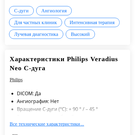
С-дуги
Ангиология
Для частных клиник
Интенсивная терапия
Лучевая диагностика
Высокий
Характеристики Philips Veradius
Neo С-дуга
Philips
DICOM: Да
Ангиография: Нет
Вращение C-дуги (ºC): + 90 ° / – 45 °
Рентгеновская трубка: С вращающимся
Все технические характеристики...
анодом
Плоскопанельный детектор (см): 26,2 х 26,2