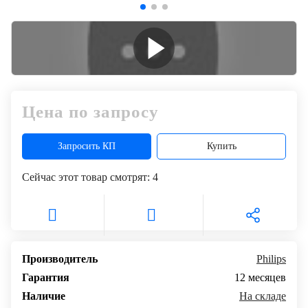
+7
Цифровизация
(727)
310-
медицинского
70-
бизнеса
51
Обучение
Цена по запросу
Trade-
in
Запросить КП
Купить
Сейчас этот товар смотрят:
4
Лизинг
Производитель
Philips
Гарантия
12 месяцев
Наличие
На складе