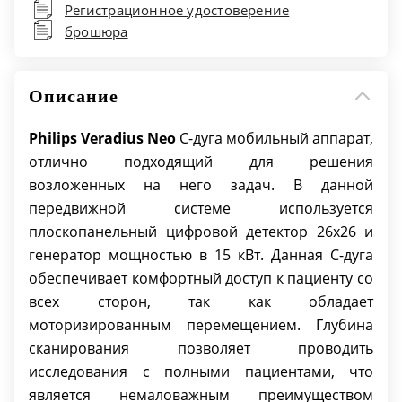
Регистрационное удостоверение
см
брошюра
Мощность генератора: 15 кВт
Вертикальное перемещение (ºC): 49 см
Глубина дуги: 73 см
Описание
Philips Veradius Neo
С-дуга
мобильный аппарат,
отлично подходящий для решения
возложенных на него задач. В данной
передвижной системе используется
плоскопанельный цифровой детектор 26х26 и
генератор мощностью в 15 кВт. Данная С-дуга
обеспечивает комфортный доступ к пациенту со
всех сторон, так как обладает
моторизированным перемещением. Глубина
сканирования позволяет проводить
исследования с полными пациентами, что
является немаловажным преимуществом