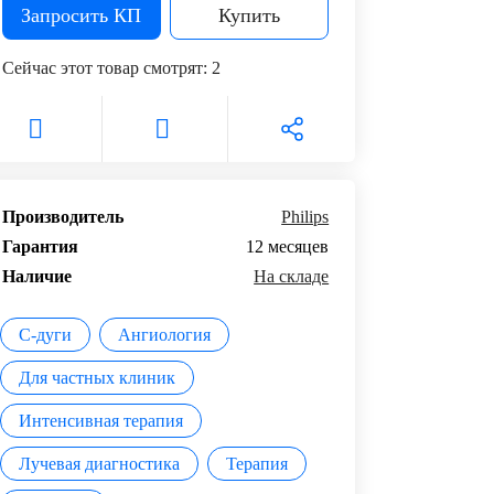
Запросить КП
Купить
Сейчас этот товар смотрят:
2
Производитель
Philips
Гарантия
12 месяцев
Наличие
На складе
С-дуги
Ангиология
Для частных клиник
Интенсивная терапия
Лучевая диагностика
Терапия