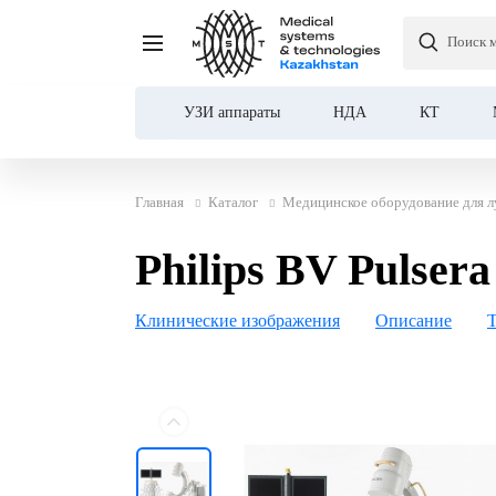
Поиск 
Philips BV Pulsera С-дуга
УЗИ аппараты
НДА
КТ
Главная
Каталог
Медицинское оборудование для л
Philips BV Pulsera
Клинические изображения
Описание
Т