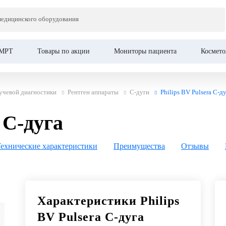
Це
медицинского оборудования
МРТ
Товары по акции
Мониторы пациента
Космето
учевой диагностики
Рентген аппараты
С-дуги
Philips BV Pulsera С-д
 С-дуга
ехнические характеристики
Преимущества
Отзывы
Характеристики Philips
BV Pulsera С-дуга