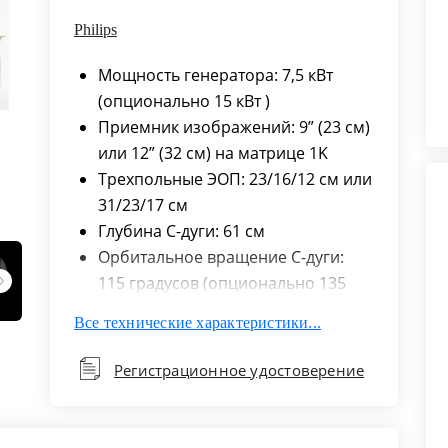
Philips
Мощность генератора: 7,5 кВт
(опционально 15 кВт )
Приемник изображений: 9” (23 см)
или 12” (32 см) на матрице 1K
Трехпольные ЭОП: 23/16/12 см или
31/23/17 см
Глубина С-дуги: 61 см
Орбитальное вращение С-дуги:
115 градусов (опционально 135
градусов)
Все технические характеристики...
Память просмотровой станции: 2
000 изображений (опционально
Регистрационное удостоверение
до 20 000)
Сбор данных: до 30 кадров в
секунду