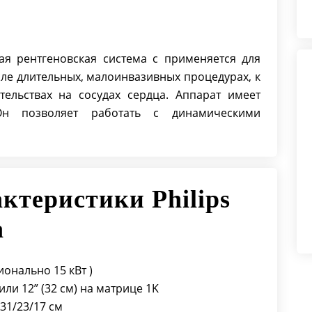
Тип детектора: Цифровой
Тип излучения: Импульсное
Сенсорный дисплей: Нет
я рентгеновская система с применяется для
Максимальная мощность, кВт: 3.15
сле длительных, малоинвазивных процедурах, к
Моторизированность системы:
ельствах на сосудах сердца. Аппарат имеет
Нет
н позволяет работать с динамическими
Функция субтракции: Да
Режим сниженной лучевой
нагрузки: Да
Режим УРИ (усиление
ктеристики Philips
рентгеновского изображения) : Да
Ангиография: Да
а
ионально 15 кВт )
ли 12” (32 см) на матрице 1K
31/23/17 см