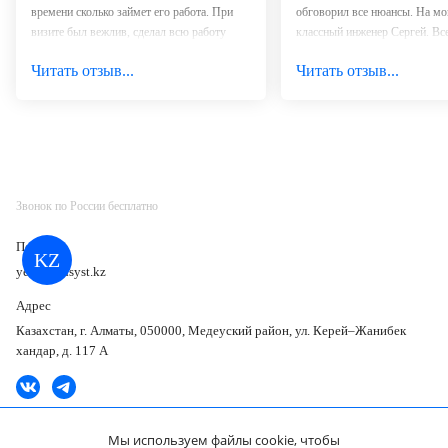
времени сколько займет его работа. При
обговорил все нюансы. На мо
визите был вежлив, сделал всю работу
классный инженер Сергей. Все
быстро и качественно. Объяснил все
рассказал. Ваш сервис лучший 
Читать отзыв...
Читать отзыв...
нюансы работы с оборудованием и вечером
мне приходилось работать. Ро
мы уже приняли первых пациентов!
С уважением, коллектив медицинского
центра «Медицинский Центр «МТВ-Мед».
Звонок по России бесплатно
Почта
KZ
yes@medsyst.kz
Адрес
Казахстан, г. Алматы, 050000, Медеуский район, ул. Керей–Жанибек
хандар, д. 117 А
Мы используем файлы cookie, чтобы