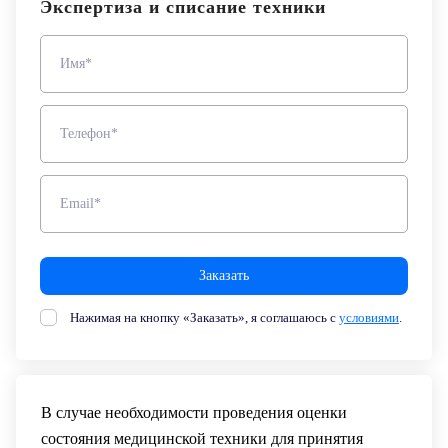
Экспертиза и списание техники
+7
Цифровизация
(727)
Имя*
310-
медицинского
70-
бизнеса
51
Телефон*
Обучение
Trade-
Email*
in
Лизинг
Заказать
Нажимая на кнопку «Заказать», я соглашаюсь с
условиями
.
В случае необходимости проведения оценки
состояния медицинской техники для принятия