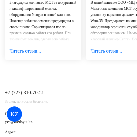
Благодарим компанию МСТ за аккуратный
В нашей клинике ООО «МЦ 
и квалифицированный монтаж
Махачкале компания МСТ ос
оборудования Neogen в нашей клиники.
установку наркозно-дыхатель
Инженер заблаговременно предупредил о
Wato-35. Предварительно мне
своем визите. Сориентировал нас по
координатор сервисной служ
времени сколько займет его работа. При
обговорил все нюансы. На мо
визите был вежлив, сделал всю работу
классный инженер Сергей. Все
быстро и качественно. Объяснил все
рассказал. Ваш сервис лучший 
Читать отзыв...
Читать отзыв...
нюансы работы с оборудованием и вечером
мне приходилось работать. Ро
мы уже приняли первых пациентов!
С уважением, коллектив медицинского
центра «Медицинский Центр «МТВ-Мед».
+7 (727) 310-70-51
Звонок по России бесплатно
KZ
Почта
yes@medsyst.kz
Адрес