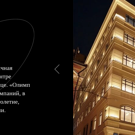
ичная
нтре
ице. «Олимп
мпаний, в
олетие,
и.