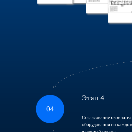
Этап 4
04
Согласование окончател
оборудования на каждом
в единый проект