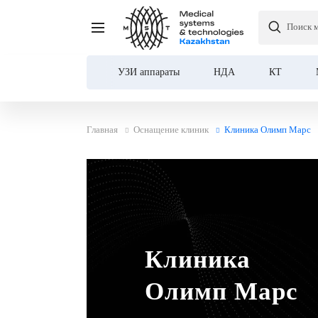
Поиск 
УЗИ аппараты
НДА
КТ
Главная
Оснащение клиник
Клиника Олимп Марс
Клиника
Олимп Марс