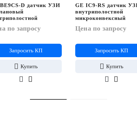
BE9CS-D датчик УЗИ
GE IC9-RS датчик У
лановый
внутриполостной
триполостной
микроконвексный
а по запросу
Цена по запросу
Запросить КП
Запросить КП
Купить
Купить