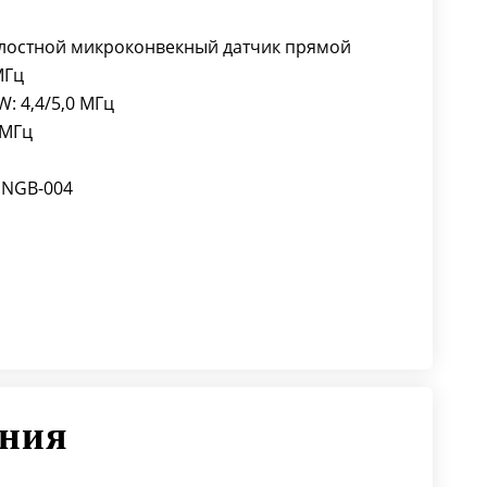
олостной микроконвекный датчик прямой
МГц
W: 4,4/5,0 МГц
 МГц
 NGB-004
ения