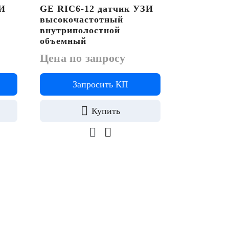
ЗИ
GE RIC6-12 датчик УЗИ
Mindray 
высокочастотный
датчик У
внутриполостной
микрокон
объемный
внутрипо
Цена по запросу
Цена по 
Запросить КП
За
Купить