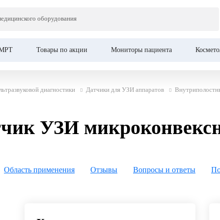
Главная
Це
ЗИ микроконвексный
медицинского оборудования
МРТ
Товары по акции
Мониторы пациента
Космето
льтразвуковой диагностики
Датчики для УЗИ аппаратов
Внутриполостн
тчик УЗИ микроконвекс
Область применения
Отзывы
Вопросы и ответы
По