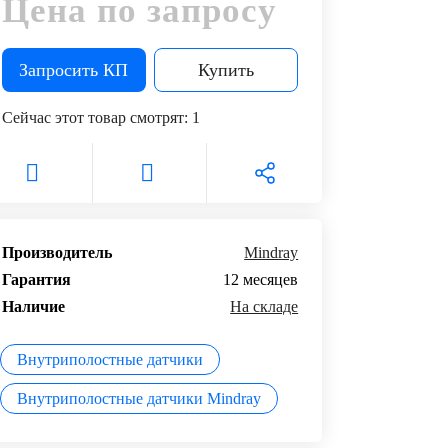
Цена по запросу
маркетинг
Запросить КП
Купить
Сервисное
обслуживание
Сейчас этот товар смотрят:
1
Цифровизация
медицинского
бизнеса
Обучение
Производитель
Mindray
Гарантия
12 месяцев
Trade-
in
Наличие
На складе
Лизинг
Внутриполостные датчики
Внутриполостные датчики Mindray