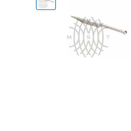
+7 (727) 310-70-51
KZ
EN
CN
UZ
AE
KG