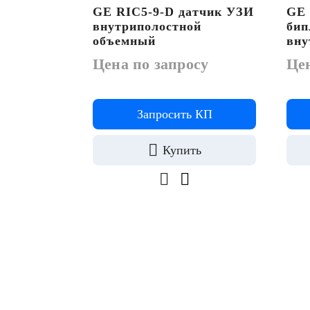
GE RIC5-9-D датчик УЗИ
GE 
внутриполостной
бип
объемный
вну
Цена по запросу
Цен
Запросить КП
Купить