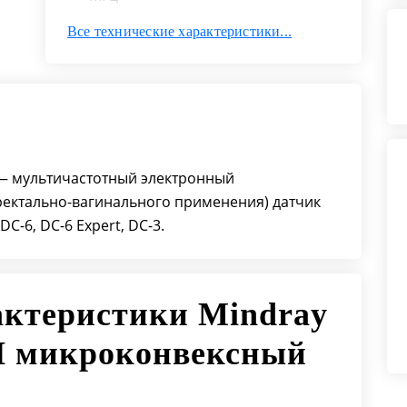
Число элементов: 128
Все технические характеристики...
Совместимая биопсийная
насадка: NGB-004
Угол прокола: 0°
Угол сканирования: 140°
Сканирующая площадь: 22*9 мм.
Длина провода: 195 см. ± 2 см.
 — мультичастотный электронный
Вес: 765 г.
ектально-вагинального применения) датчик
C-6, DC-6 Expert, DC-3.
актеристики Mindray
И микроконвексный
й