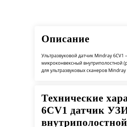
Описание
Ультразвуковой датчик Mindray 6CV1
микроконвексный внутриполостной (р
для ультразвуковых сканеров Mindray D
Технические хар
6CV1 датчик УЗ
внутриполостно