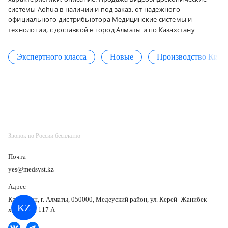
системы Aohua в наличии и под заказ, от надежного
официального дистрибьютора Медицинские системы и
технологии, с доставкой в город Алматы и по Казахстану
Экспертного класса
Новые
Производство Кита
Звонок по России бесплатно
Почта
yes@medsyst.kz
Адрес
Казахстан, г. Алматы, 050000, Медеуский район, ул. Керей–Жанибек
KZ
хандар, д. 117 А