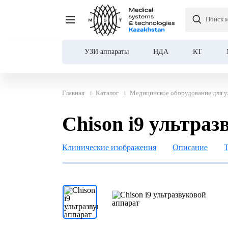
Поиск 
Chison i9 ультразвуково
УЗИ аппараты
НДА
КТ
Главная
Каталог
Медицинское оборудование для у
Chison i9 ультраз
Клинические изображения
Описание
Т