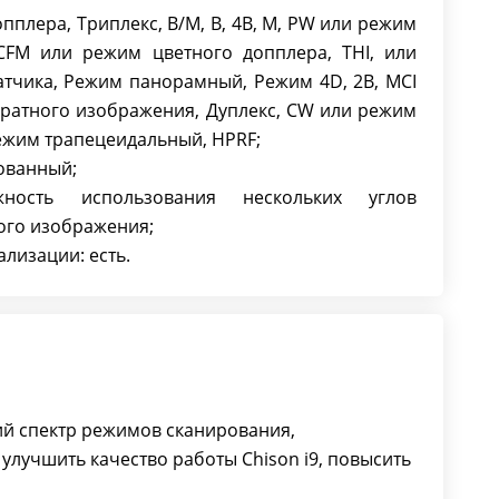
пплера, Триплекс, В/М, В, 4В, М, PW или режим
CFM или режим цветного допплера, THI, или
атчика, Режим панорамный, Режим 4D, 2В, MCI
кратного изображения, Дуплекс, CW или режим
ежим трапецеидальный, HPRF;
ованный;
жность использования нескольких углов
ого изображения;
лизации: есть.
й спектр режимов сканирования,
лучшить качество работы Chison i9, повысить