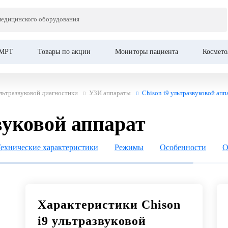
Це
медицинского оборудования
й аппарат
МРТ
Товары по акции
Мониторы пациента
Космето
льтразвуковой диагностики
УЗИ аппараты
Chison i9 ультразвуковой апп
вуковой аппарат
ехнические характеристики
Режимы
Особенности
О
Характеристики Chison
i9 ультразвуковой