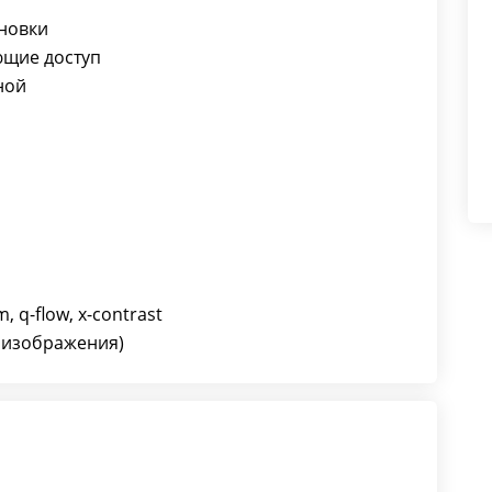
новки
ющие доступ
ной
q-flow, x-contrast
 изображения)