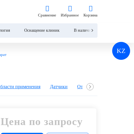
на по запросу
Сравнение
Избранное
Корзина
Сравнение
Избранное
Корзина
Запросить КП
Купить
логия
Оснащение клиник
В наличии
Контакты
KZ
арат
бласти применения
Датчики
Отзывы
Вопросы и от
Цена по запросу