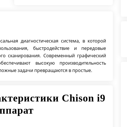
Заменяемые фильтры
Инновационная технология FHI
Инновационные технологии q-
beam, q-flow, x-contrast
АТО (автоматическая оптимизация
рсальная диагностическая система, в которой
изображения)
пользования, быстродействие и передовые
ого сканирования. Современный графический
еспечивают высокую производительность
 сложные задачи превращаются в простые.
ктеристики Chison i9
аппарат