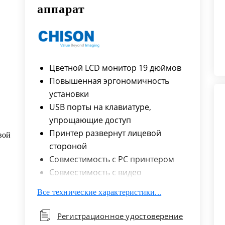
аппарат
Цветной LCD монитор 19 дюймов
Повышенная эргономичность
установки
USB порты на клавиатуре,
упрощающие доступ
Принтер развернут лицевой
стороной
Совместимость с PC принтером
Совместимость с видео
принтером
Все технические характеристики...
4 роликовых колеса
DICOM 3.0 (опция)
Регистрационное удостоверение
Подсветка клавиатуры