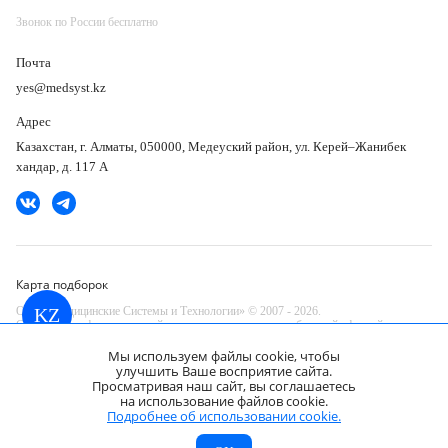
Звонок по России бесплатно
Почта
yes@medsyst.kz
Адрес
Казахстан, г. Алматы, 050000, Медеуский район, ул. Керей–Жанибек
хандар, д. 117 А
Карта подборок
ООО «Медицинские Системы и Технологии» © 2007 - 2026.
KZ
Сайт носит информационный характер и не является публичной офертой.
Разработано в компании —
Мы используем файлы cookie, чтобы
dev
улучшить Ваше восприятие сайта.
Просматривая наш сайт, вы соглашаетесь
на использование файлов cookie.
GE P6D датчик УЗИ карандашный
Запросить КП
Подробнее об использовании cookie.
Цена по запросу
МСТ
Каталог
Главная