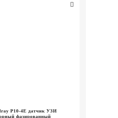
ray P10-4E датчик УЗИ
торный фазированный