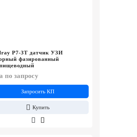
ray P7-3T датчик УЗИ
торный фазированный
спищеводный
а по запросу
Запросить КП
Купить