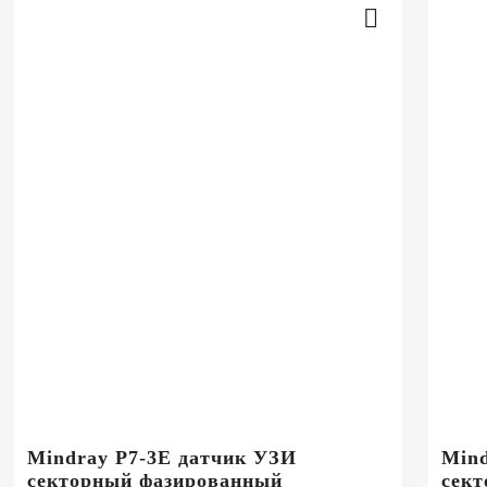
Mindray P7-3E датчик УЗИ
Mind
секторный фазированный
сек