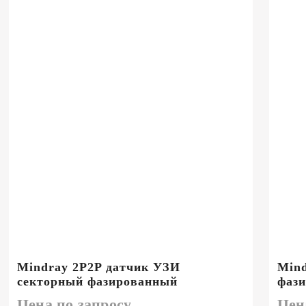
Mindray 2P2P датчик УЗИ
Mind
секторный фазированный
фаз
Цена по запросу
Цен