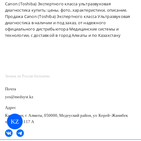
Canon (Toshiba) Экспертного класса ультразвуковая
диагностика купить: цены, фото, характеристики, описание.
Продажа Canon (Toshiba) Экспертного класса Ультразвуковая
диагностика в наличии и под заказ, от надежного
официального дистрибьютора Медицинские системы и
технологии, с доставкой в город Алматы и по Казахстану
Звонок по России бесплатно
Почта
yes@medsyst.kz
Адрес
Казахстан, г. Алматы, 050000, Медеуский район, ул. Керей–Жанибек
KZ
хандар, д. 117 А