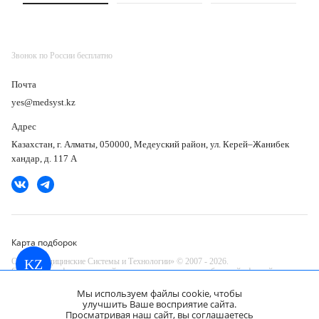
Звонок по России бесплатно
Почта
yes@medsyst.kz
Адрес
Казахстан, г. Алматы, 050000, Медеуский район, ул. Керей–Жанибек
хандар, д. 117 А
Карта подборок
ООО «Медицинские Системы и Технологии» © 2007 - 2026.
KZ
Сайт носит информационный характер и не является публичной офертой.
Разработано в компании —
Мы используем файлы cookie, чтобы
dev
улучшить Ваше восприятие сайта.
Просматривая наш сайт, вы соглашаетесь