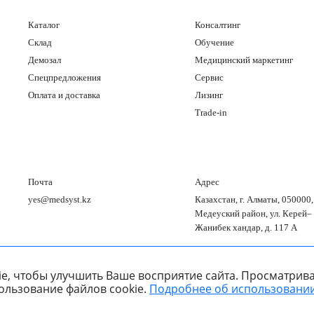
Каталог
Консалтинг
Склад
Обучение
Демозал
Медицинский маркетинг
Спецпредложения
Сервис
Оплата и доставка
Лизинг
Trade-in
Почта
Адрес
yes@medsyst.kz
Казахстан, г. Алматы, 050000,
Медеуский район, ул. Керей–
Жанибек хандар, д. 117 А
e, чтобы улучшить Ваше восприятие сайта. Просматрива
ользование файлов cookie.
Подробнее об использовании
ООО «Медицинские Системы и Технологии» © 2007 - 2026.
борок
Сайт носит информационный характер и не является публичной офер