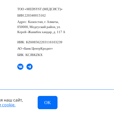
ТОО «MEDSYST (МЕДСИСТ)»
БИН 220340015162
Адрес: Казахстан, г. Алматы,
050000, Медеуский район, ул.
Керей–Жанибек хандар, д. 117 А
ИИК: KZ608562203116103239
АО «Банк ЦентрКредит»
БИК: KCJBKZKX
я наш сайт,
OK
 cookie.
Разработано в компании —
dev
той.