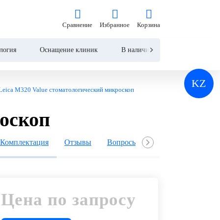
Цена по запросу
Сравнение
Избранное
Корзина
Сравнение
Избранное
Корзина
Запросить КП
логия
Оснащение клиник
В наличии
Контакты
KZ
Leica M320 Value стоматологический микроскоп
роскоп
Комплектация
Отзывы
Вопросы и ответы
Похожие 
Цена по запросу