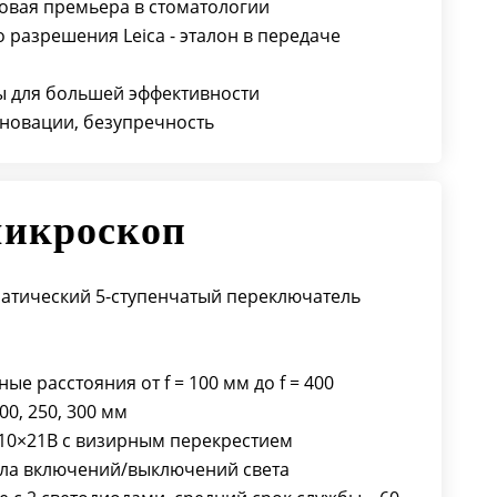
ровая премьера в стоматологии
 разрешения Leica - эталон в передаче
ты для большей эффективности
инновации, безупречность
микроскоп
атический 5-cтупенчатый переключатель
е расстояния от f = 100 мм до f = 400
00, 250, 300 мм
, 10×21B с визирным перекрестием
сла включений/выключений света