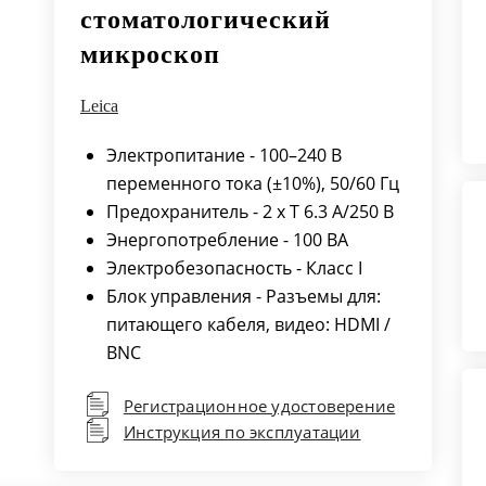
стоматологический
микроскоп
Leica
Электропитание - 100–240 В
переменного тока (±10%), 50/60 Гц
Предохранитель - 2 х T 6.3 A/250 В
Энергопотребление - 100 ВA
Электробезопасность - Класс I
Блок управления - Разъемы для:
питающего кабеля, видео: HDMI /
BNC
Регистрационное удостоверение
Инструкция по эксплуатации