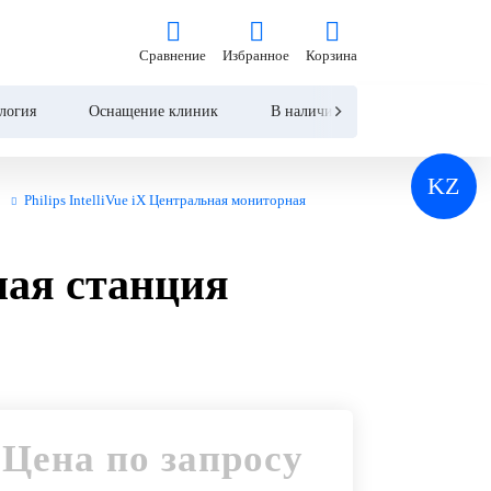
на по запросу
Сравнение
Избранное
Корзина
Сравнение
Избранное
Корзина
Запросить КП
Купить
логия
Оснащение клиник
В наличии
Контакты
KZ
Philips IntelliVue iX Центральная мониторная
рная станция
Цена по запросу