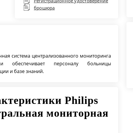
Регистрационное удостоверение
Возможность просмотра: До 168
брошюра
часов сохраненных данных
мониторинга
Хранение данных, память: До 150
тридцатисекундных записей
сигналов тревоги
чная система централизованного мониторинга
и обеспечивает персоналу больницы
ции и базе знаний.
ктеристики Philips
нтральная мониторная