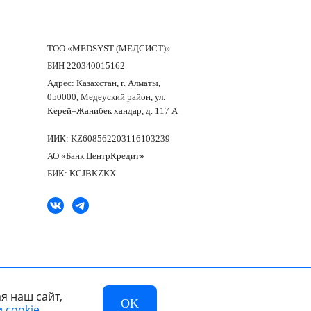
ТОО «MEDSYST (МЕДСИСТ)»
БИН 220340015162
Адрес: Казахстан, г. Алматы,
050000, Медеуский район, ул.
Керей–Жанибек хандар, д. 117 А
ИИК: KZ608562203116103239
АО «Банк ЦентрКредит»
БИК: KCJBKZKX
я наш сайт,
OK
 cookie.