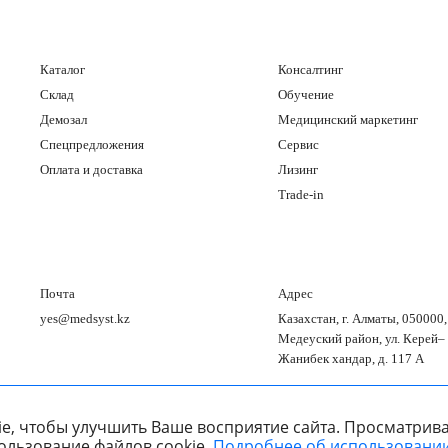
Каталог
Консалтинг
Склад
Обучение
Демозал
Медицинский маркетинг
Спецпредложения
Сервис
Оплата и доставка
Лизинг
Trade-in
Почта
Адрес
yes@medsyst.kz
Казахстан, г. Алматы, 050000,
Медеуский район, ул. Керей–
Жанибек хандар, д. 117 А
e, чтобы улучшить Ваше восприятие сайта. Просматрива
ользование файлов cookie.
Подробнее об использовании
ООО «Медицинские Системы и Технологии» © 2007 - 2026.