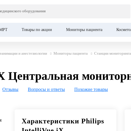
Це
медицинского оборудования
ентральная мониторная станция
МРТ
Товары по акции
Мониторы пациента
Космето
еанимации и анестезиологии
Мониторы пациента
Станции мониторинга
e iX Центральная монито
Отзывы
Вопросы и ответы
Похожие товары
Характеристики Philips
IntelliVue iX