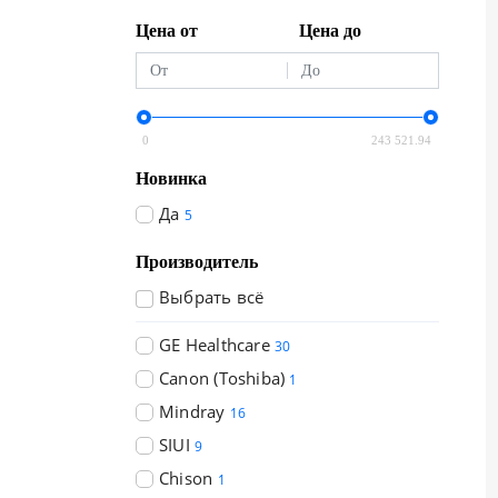
Цена от
Цена до
0
243 521.94
Новинка
Да
5
Производитель
Выбрать всё
GE Healthcare
30
Canon (Toshiba)
1
Mindray
16
SIUI
9
Chison
1