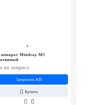
 аппарат Mindray M5
тативный
а по запросу
Запросить КП
Купить