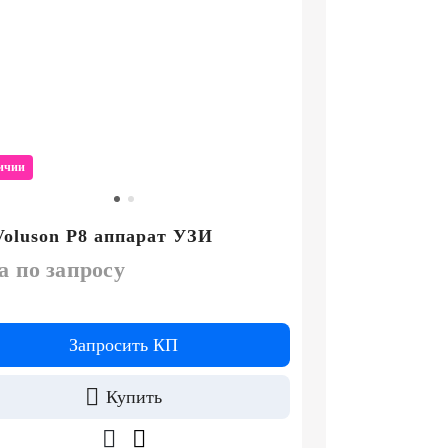
ичии
oluson P8 аппарат УЗИ
а по запросу
Запросить КП
Купить