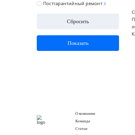
Постгарантийный ремонт
3
С
П
о
К
О компании
Команда
Статьи