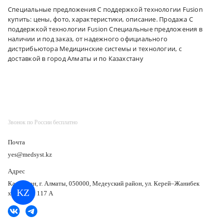
Специальные предложения С поддержкой технологии Fusion
купить: цены, фото, характеристики, описание. Продажа С
поддержкой технологии Fusion Специальные предложения в
наличии и под заказ, от надежного официального
дистрибьютора Медицинские системы и технологии, с
доставкой в город Алматы и по Казахстану
Звонок по России бесплатно
Почта
yes@medsyst.kz
Адрес
Казахстан, г. Алматы, 050000, Медеуский район, ул. Керей–Жанибек
KZ
хандар, д. 117 А