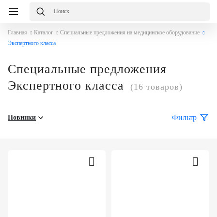
Избранное
Сравнение
Корзина
Главная
Каталог
Специальные предложения на медицинское оборудование
слуги
О
равнение
Корзина
Экспертного класса
мпании
Каталог
Консалтинг
Специальные предложения
Публикации
О
Проектирование
Экспертного класса
(16 товаров)
компании
медицинских
Команда
учреждений
Услуги
Партнеры
Фильтр
Новинки
Оснащение
медицинских
Демозал
Награды
учреждений
Оплата
Бренды
Медицинский
и
маркетинг
доставка
Сервисное
Контакты
обслуживание