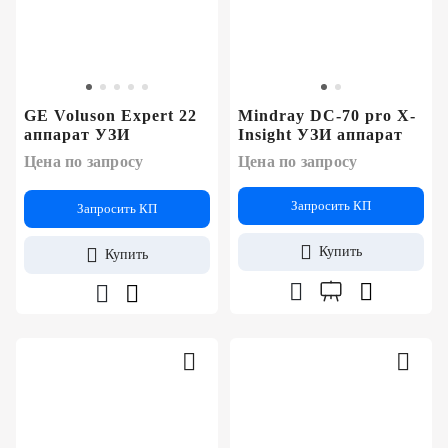
+7
Цифровизация
(727)
310-
медицинского
70-
бизнеса
51
GE Voluson Expert 22
Mindray DC-70 pro X-
аппарат УЗИ
Insight УЗИ аппарат
Обучение
Цена по запросу
Цена по запросу
Trade-
Запросить КП
Запросить КП
in
Купить
Купить
Лизинг