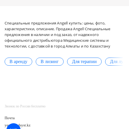
Специальные предложения Angell купить: цены, фото,
характеристики, описание. Продажа Angell Специальные
предложения в наличии и под заказ, от надежного
официального дистрибьютора Медицинские системы и
технологии, с доставкой в город Алматы и по Казахстану
В аренду
В лизинг
Для терапии
Для луче
Звонок по России бесплатно
Почта
yes@medsyst.kz