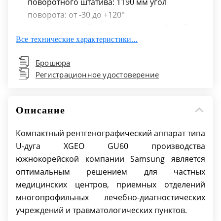
поворотного штатива: 1190 мм угол
поворота: от -30 до +120°
Угол поворота блока рентгеновской трубки:
Все технические характеристики...
от -90° до +90°
Угол поворота приемника изображения: 0°,
Брошюра
45°
Регистрационное удостоверение
Угол наклона приемника изображения: от
-45° до +45°
Мощность генератора: 50 кВт, 65 кВт
Описание
Напряжение экспонирования: 40-150 кВ (шаг
1 кВ)
Компактный рентгенографический аппарат типа
Диапазон: 10-630 мА
U-дуга XGEO GU60 производства
Тип детектора: аморфный кремний TFT /
южнокорейской компании Samsung является
иодид цезия (CsI) фиксированный
оптимальным решением для частных
Размер (активная область): 17x17" (43x43 см)
медицинских центров, приемных отделений
Активная матрица детектора: 3072x3072
многопрофильных лечебно-диагностических
пикселей
учреждений и травматологических пунктов.
Глубина оцифровки: 14 бит серой шкалы