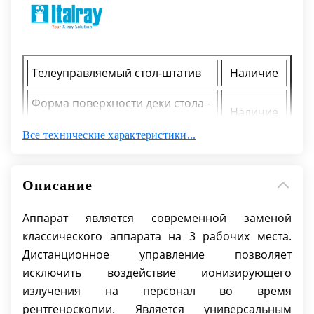
Телеуправляемый стол-штатив
Наличие
Форма поверхности деки стола -
Наличие
прямая
Все технические характеристики...
Коэффициент поглощения декой
По
рентгеновского излучения, мм
запросу
Описание
AL эквивалента
Аппарат является современной заменой
По
Длина деки
классического аппарата на 3 рабочих места.
запросу
Дистанционное управление позволяет
По
исключить воздействие ионизирующего
Ширина деки
запросу
излучения на персонал во время
рентгеноскопии. Является универсальным