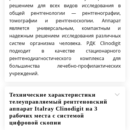
Дистанционное управление
Наличие
решением для всех видов исследования в
перемещениями штативом
общей рентгенологии — рентгенографии,
Возможность управления
томографии и рентгеноскопии. Аппарат
перемещениями стола-штатива
является универсальным, компактным и
непосредственно с консоли
Наличие
надежным решением исследования различных
управления, расположенной на
систем организма человека. РДК Clinodigit
столе
подходит в качестве стационарного
рентгенодиагностического комплекса для
Диапазон углов наклона стола -
По
большинства лечебно-профилактических
штатива, град
запросу
учреждений.
Скорость наклона стола -
По
штатива
запросу
Технические характеристики
телеуправляемый рентгеновский
По
Расстояние дека - кассета
аппарат Italray Clinodigit на 3
запросу
рабочих места с системой
цифровой скопии
По
Лифт УРИ